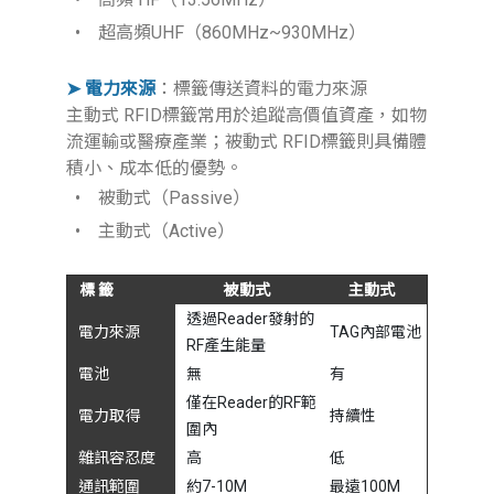
• 超高頻UHF（860MHz~930MHz）
➤ 電力來源
：標籤傳送資料的電力來源
主動式 RFID標籤常用於追蹤高價值資產，如物
流運輸或醫療產業；被動式 RFID標籤則具備體
積小、成本低的優勢。
• 被動式（Passive）
• 主動式（Active）
標 籤
被動式
主動式
透過Reader發射的
電力來源
TAG內部電池
RF產生能量
電池
無
有
僅在Reader的RF範
電力取得
持續性
圍內
雜訊容忍度
高
低
通訊範圍
約7-10M
最遠100M