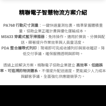
精聯電子智慧物流方案介紹
PA768 行動尺寸測量
：一鍵快速量測包裹，精準掌握體積重
量，協助企業正確計費與優化運輸成本。
MS633 穿戴式藍牙掃描器
：免持操作，適用於揀貨、分揀與配
送，顯著提升作業效率與人員靈活度。
PDA 整合攜帶式列印
：現場即可完成收據列印與簽收確認，降
低交付爭議，確保服務透明與即時。
透過上述解決方案，精聯電子協助企業建立
高效率、低錯誤
率、可追溯的物流體系
，不僅提升配送速度，更能減少人力成本
與顧客爭議，全面強化供應鏈競爭力。