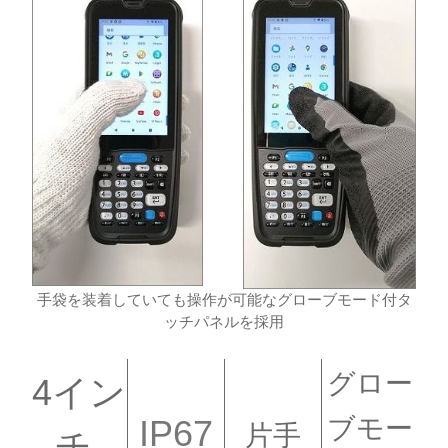
手袋を装着していても操作が可能なグローブモード付タ
ッチパネルを採用
グロー
4イン
IP67
ブモー
片手
チ