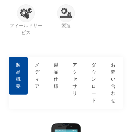
フィールドサー
製造
ビス
製
メ
製
ア
ダ
お
品
デ
品
ク
ウ
問
概
ィ
仕
セ
ン
い
要
ア
様
サ
ロ
合
リ
ー
わ
ド
せ