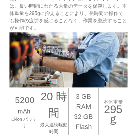
は、長い時間にわたる大量のデータを保存します。本
体重量を295gに抑えることにより、長時間の操作で
も操作の疲労を感じることなく、作業を継続すること
が可能です。
20 時
3 GB
5200
本体重量
RAM
295
間
mAh
ｇ
32 GB
Li-ion バッテ
最大連続駆動
Flash
リ
時間