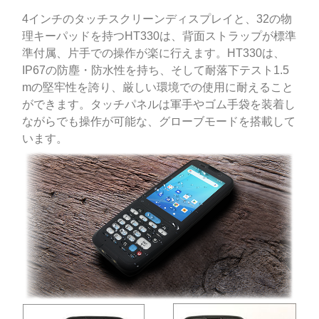
4インチのタッチスクリーンディスプレイと、32の物
理キーパッドを持つHT330は、背面ストラップが標準
準付属、片手での操作が楽に行えます。HT330は、
IP67の防塵・防水性を持ち、そして耐落下テスト1.5
mの堅牢性を誇り、厳しい環境での使用に耐えること
ができます。タッチパネルは軍手やゴム手袋を装着し
ながらでも操作が可能な、グローブモードを搭載して
います。