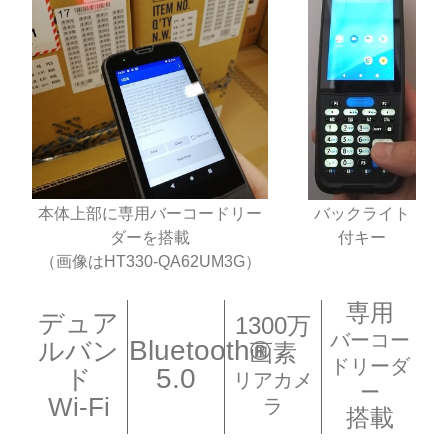
本体上部に専用バーコードリー
バックライト
ダーを搭載
付キー
（画像はHT330-QA62UM3G）
専用
デュア
1300万
バーコー
Bluetooth®
ルバン
画素
ドリーダ
5.0
ド
リアカメ
ー
Wi-Fi
ラ
搭載