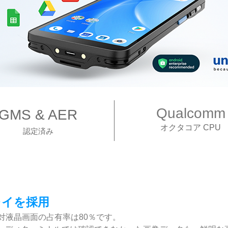
Qualcomm
GMS & AER
オクタコア CPU
認定済み
レイを採用
体対液晶画面の占有率は80％です。