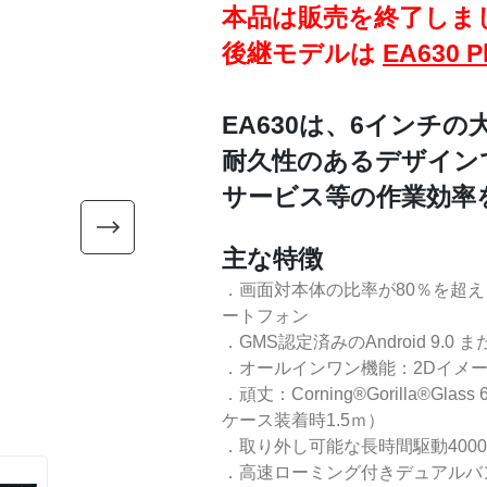
本品は販売を終了しま
後継モデルは
EA630 P
EA630は、6インチ
耐久性のあるデザイン
サービス等の作業効率
主な特徴
．画面対本体の比率が80％を超
ートフォン
．GMS認定済みのAndroid 9.0 また
．オールインワン機能：2Dイメージャ
．頑丈：Corning®Gorilla®G
ケース装着時1.5ｍ）
．取り外し可能な長時間駆動4000
．高速ローミング付きデュアルバンドW