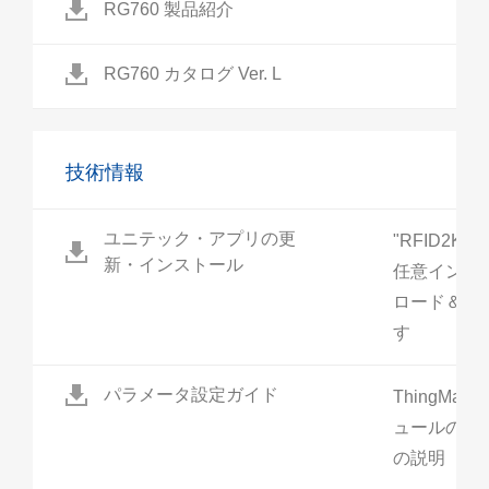
RG760 製品紹介
RG760 カタログ Ver. L
技術情報
ユニテック・アプリの更
"RFID2Key
新・インストール
任意インス
ロード＆イ
す
パラメータ設定ガイド
ThingMagi
ュールの各
の説明