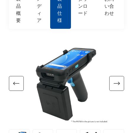
品
デ
品
ンロ
い合
概
ィ
仕
ード
わせ
要
ア
様