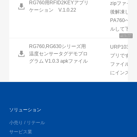
RG760用RFID2KEYアプリ
zipファイ
ケーション V.1.0.22
後解凍し、中
PA760へ
ルして下さ
こんにちは、UUです
お話ししましょう！
RG760,RG630シリーズ用
URP103
温度センサータグデモプロ
プリです。P
グラム V1.0.3 apkファイル
ファイルをPA
にインスト
ソリューション
小売り / リテール
サービス業