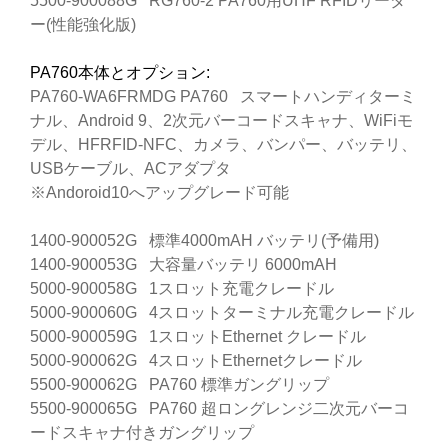
5500-900088G RG760-2 PA760用UHF RFIDリーダ
ー(性能強化版)
PA760本体とオプション:
PA760-WA6FRMDG PA760 スマートハンディターミ
ナル、Android 9、2次元バーコードスキャナ、WiFiモ
デル、HFRFID-NFC、カメラ、バンパー、バッテリ、
USBケーブル、ACアダプタ
※Andoroid10へアップグレード可能
1400-900052G 標準4000mAH バッテリ(予備用)
1400-900053G 大容量バッテリ 6000mAH
5000-900058G 1スロット充電クレードル
5000-900060G 4スロットターミナル充電クレードル
5000-900059G 1スロットEthernet クレードル
5000-900062G 4スロットEthernetクレードル
5500-900062G PA760 標準ガングリップ
5500-900065G PA760 超ロングレンジ二次元バーコ
ードスキャナ付きガングリップ