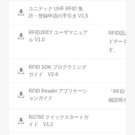
ユニテック UHF RFID 免
許・登録申請の手引き V1.5
RFID2KEY ユーザマニュア
RFID読み
ル V1.0
ドデータと
す。
RFID SDK プログラミング
ガイド V2-9
RFID Reader アプリケーシ
『RFID R
ョンガイド
細説明ガイ
RG760 クイックスタートガ
イド V1.2