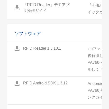
『RFID Reader』デモアプ
『RFID R
リ操作ガイド
イックガイド V
ソフトウェア
RFID Reader 1.3.10.1
zipファイ
後解凍し、中
PA760へ
ルして下さ
RFID Android SDK 1.3.12
Andoroid
PA760)用
ングガイド