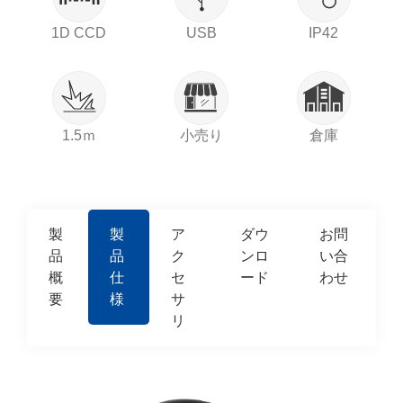
1D CCD
USB
IP42
1.5ｍ
小売り
倉庫
製
製
ア
ダウ
お問
品
品
ク
ンロ
い合
概
仕
セ
ード
わせ
要
様
サ
リ