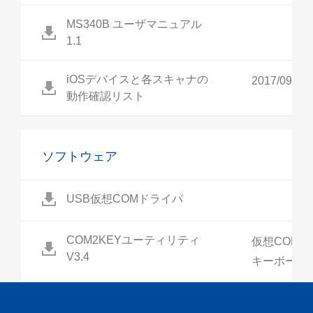
MS340B ユーザマニュアル
1.1
iOSデバイスと各スキャナの
2017/09/07
動作確認リスト
ソフトウェア
USB仮想COMドライバ
COM2KEYユーティリティ
仮想COM
V3.4
キーボード