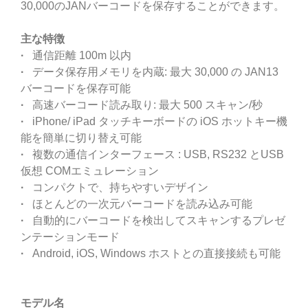
30,000のJANバーコードを保存することができます。
主な特徴
·
通信距離 100m 以内
·
データ保存用メモリを内蔵: 最大 30,000 の JAN13
バーコードを保存可能
·
高速バーコード読み取り: 最大 500 スキャン/秒
·
iPhone/ iPad タッチキーボードの iOS ホットキー機
能を簡単に切り替え可能
·
複数の通信インターフェース : USB, RS232 とUSB
仮想 COMエミュレーション
·
コンパクトで、持ちやすいデザイン
·
ほとんどの一次元バーコードを読み込み可能
·
自動的にバーコードを検出してスキャンするプレゼ
ンテーションモード
·
Android, iOS, Windows ホストとの直接接続も可能
モデル名