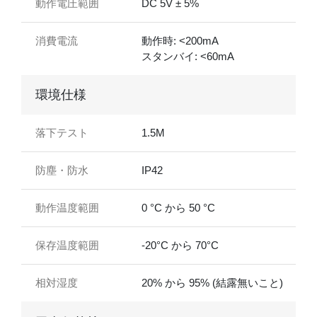
動作電圧範囲
DC 5V ± 5%
消費電流
動作時: <200mA
スタンバイ: <60mA
環境仕様
落下テスト
1.5M
防塵・防水
IP42
動作温度範囲
0 °C から 50 °C
保存温度範囲
-20°C から 70°C
相対湿度
20% から 95% (結露無いこと)