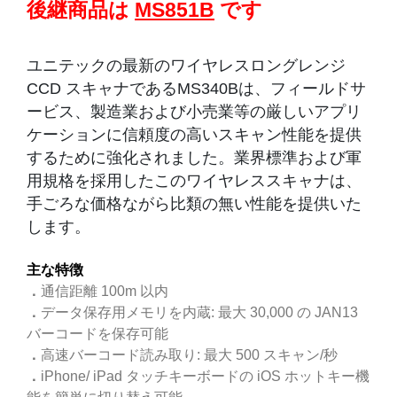
後継商品は
MS851B
です
ユニテックの最新のワイヤレスロングレンジ
CCD スキャナであるMS340Bは、フィールドサ
ービス、製造業および小売業等の厳しいアプリ
ケーションに信頼度の高いスキャン性能を提供
するために強化されました。業界標準および軍
用規格を採用したこのワイヤレススキャナは、
手ごろな価格ながら比類の無い性能を提供いた
します。
主な特徴
．
通信距離 100m 以内
．
データ保存用メモリを内蔵: 最大 30,000 の JAN13
バーコードを保存可能
．
高速バーコード読み取り: 最大 500 スキャン/秒
．
iPhone/ iPad タッチキーボードの iOS ホットキー機