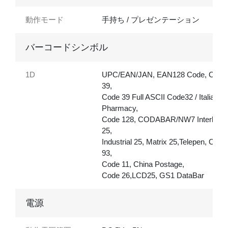
動作モード
手持ち / プレゼンテーション
バーコードシンボル
1D
UPC/EAN/JAN, EAN128 Code, Code
39,
Code 39 Full ASCII Code32 / Italian
Pharmacy,
Code 128, CODABAR/NW7 Interleav
25,
Industrial 25, Matrix 25,Telepen, Code
93,
Code 11, China Postage,
Code 26,LCD25, GS1 DataBar
電源