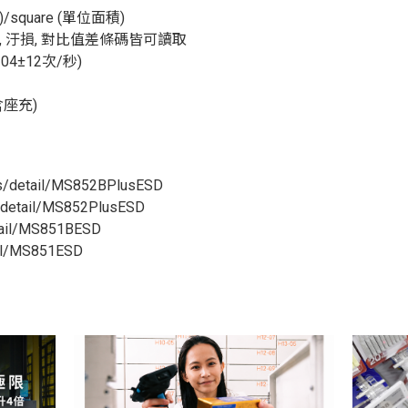
姆)/square (單位面積)
, 汙損, 對比值差條碼皆可讀取
4±12次/秒)
含座充)
ts/detail/MS852BPlusESD
s/detail/MS852PlusESD
tail/MS851BESD
ail/MS851ESD