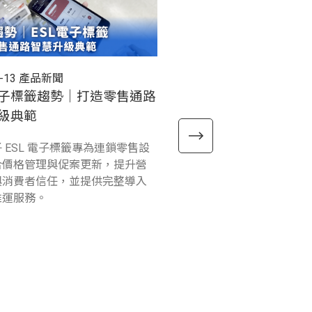
-13
產品新聞
2026-03-12
產品新聞
子標籤趨勢｜打造零售通路
RT112 Windows 工
級典範
式上市
 ESL 電子標籤專為連鎖零售設
精聯電子 Unitech RT112 Win
合價格管理與促案更新，提升營
球首款 Windows on ARM
與消費者信任，並提供完整導入
級平板，完美結合5G IoT
維運服務。
速且穩定的數據傳輸，以及
量，為各種工作任務提供舒
用體驗。