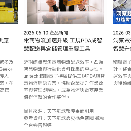
2026-06-10
產品新聞
2026-03
供應
電商物流加速升級 工規PDA成智
洞察電
！
慧配送與倉儲管理重要工具
智慧升
繁多及
近期媒體聚焦電商物流配送效率，凸顯
精聯電子
eek+
智慧物流與行動化資料採集的重要性。
計，整
導入
unitech 精聯電子持續提供工規PDA與智
運效率
人方案，在
慧物流解決方案，協助企業提升作業效
與後續
造高密
率與管理即時性，成為物流與電商產業
值得信賴的合作夥伴。
圖片來源：天下雜誌報導畫面引用
參考資料：天下雜誌蝦皮橘色帝國 撼動
全台零售報導