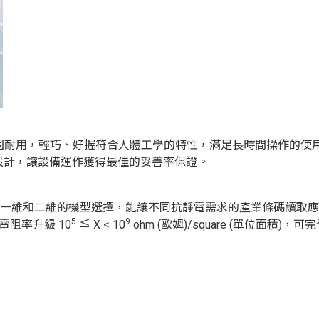
調美觀與堅固耐用，輕巧、好握符合人體工學的特性，滿足長時間操作的使
材設計，讓設備運作獲得最佳的妥善率保證。
需求，有一維和二維的機型選擇，能讓不同抗靜電需求的產業條碼讀
5
9
電阻率升級 10
≦ X < 10
ohm (歐姆)/square (單位面