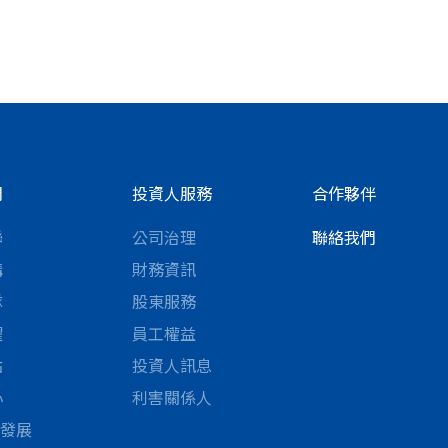
們
投資人服務
合作夥伴
聯
公司治理
聯絡我們
構
財務資訊
隊
股東服務
耀
員工權益
點
投資人訊息
心
利害關係人
續發展