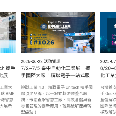
2026-06-22
活動資訊
2025-07
ech 攜手
7/2~7/5 臺中自動化工業展｜攜
8/20
動化展，
手國際大廠！精聯電子一站式服務
化工業
應戰工業 4.0 轉型浪潮
進化，
化工業大
迎戰工業 4.0！精聯電子 Unitech 攜手國
台灣首次
展示！
球 AMR
際頂尖品牌，以一站式軟硬體整合服
手 Ge
台灣智慧
務，帶您直擊智慧工廠、高效倉儲與新
倉儲解決
大展示
零售管理的創新應用，輕鬆破解產業轉
國際品牌
型痛點！
擷取解決