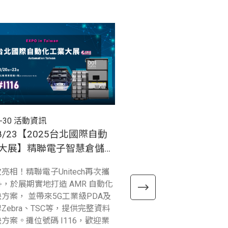
-30
活動資訊
2025-06-18
活動資訊
~8/23【2025台北國際自動
7/3~7/7 【台中自動化
大展】精聯電子智慧倉儲再
展】，精聯電子展示智
AMR倉儲自動化現場實機
技術
亮相！精聯電子Unitech再次攜
精聯電子將自 7月3日至 7月
ek+，於展期實地打造 AMR 自動化
中自動化工業展，展示一系
方案， 並帶來5G工業級PDA及
與倉儲物流應用方案，地點
Zebra、TSC等，提供完整資料
覽館，攤位號碼 5022，歡
方案。攤位號碼 I116，歡迎業
臨參觀！！