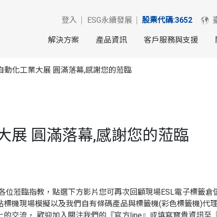
登入
ESG永續發展
股票代碼:3652
解決方案
產品資訊
客戶服務與支援
際自動化工業大展 圓滿落幕,感謝您的蒞臨
業大展 圓滿落幕,感謝您的蒞臨
各位蒞臨指教，點選下方影片您可再次回顧現場ESL電子標籤倉
貼標機現場模擬以及我們自有條碼產品與標籤機(彩色標籤機)代
上的交流， 歡迎加入關注我們的
『官方line』
或填寫寶貴資訊至