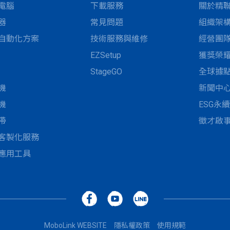
電腦
下載服務
關於精
器
常見問題
組織架
自動化方案
技術服務與維修
經營團
EZSetup
獲獎榮
StageGO
全球據
機
新聞中
機
ESG永
帶
徵才啟
客製化服務
應用工具
MoboLink WEBSITE
隱私權政策
使用規範