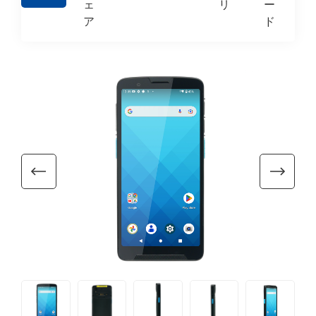
ェ
リ
ー
ア
ド