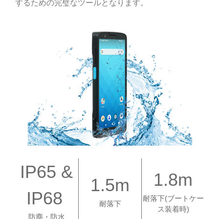
するための完璧なツールとなります。
IP65 &
1.8m
1.5m
IP68
耐落下(ブートケー
耐落下
ス装着時)
防塵・防水