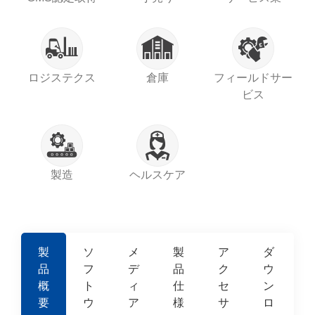
ロジステクス
倉庫
フィールドサー
ビス
製造
ヘルスケア
製
ソ
メ
製
ア
ダ
品
フ
デ
品
ク
ウ
概
ト
ィ
仕
セ
ン
要
ウ
ア
様
サ
ロ