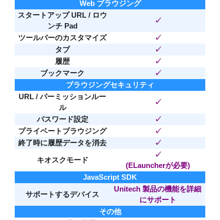
Web ブラウジング
スタートアップ URL / ロウ
✓
ンチ Pad
ツールバーのカスタマイズ
✓
タブ
✓
履歴
✓
ブックマーク
✓
ブラウジングセキュリティ
URL / パーミッションルー
✓
ル
パスワード設定
✓
プライベートブラウジング
✓
終了時に履歴データを消去
✓
✓
キオスクモード
(ELauncherが必要)
JavaScript SDK
Unitech 製品の機能を詳細
サポートするデバイス
にサポート
その他