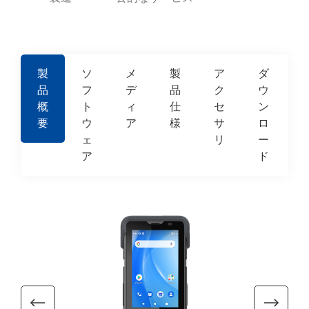
製
ソ
メ
製
ア
ダ
品
フ
デ
品
ク
ウ
概
ト
ィ
仕
セ
ン
要
ウ
ア
様
サ
ロ
ェ
リ
ー
ア
ド