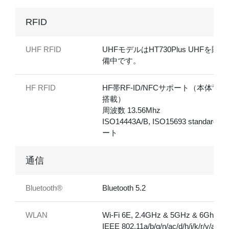
RFID
UHF RFID
UHFモデルはHT730Plus UHFを販
備中です。
HF RFID
HF帯RF-ID/NFCサポート（本体背
搭載）
周波数 13.56Mhz
ISO14443A/B, ISO15693 standardサ
ート
通信
Bluetooth®
Bluetooth 5.2
WLAN
Wi-Fi 6E, 2.4GHz & 5GHz & 6Ghz
IEEE 802.11a/b/g/n/ac/d/h/i/k/r/v/ac/a