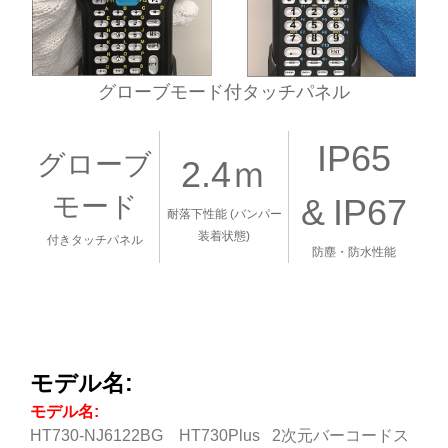
グローブモード付タッチパネル
IP65
グローブ
2.4ｍ
モード
&
IP67
耐落下性能 (バンパー
装着状態)
付きタッチパネル
防塵・防水性能
モデル名:
モデル名:
HT730-NJ6122BG HT730Plus 2次元バーコードス