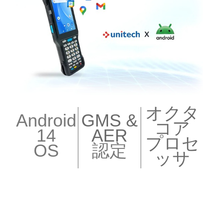
オクタ
Android
GMS &
コア
14
AER
プロセ
OS
認定
ッサ