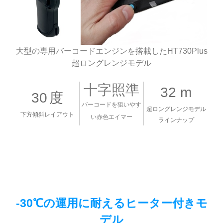
大型の専用バーコードエンジンを搭載したHT730Plus
超ロングレンジモデル
十字照準
32 m
30
度
バーコードを狙いやす
超ロングレンジモデル
下方傾斜レイアウト
い赤色エイマー
ラインナップ
-30℃の運用に耐えるヒーター付きモ
デル